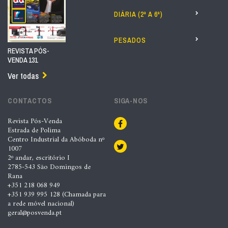
DIÁRIA (2ª A 6ª)
PESADOS
REVISTA PÓS-
VENDA 131
Ver todas
CONTACTOS
SIGA-NOS
Revista Pós-Venda
Estrada de Polima
Centro Industrial da Abóboda nº
1007
2º andar, escritório I
2785-543 São Domingos de
Rana
+351 218 068 949
+351 939 995 128 (Chamada para
a rede móvel nacional)
geral@posvenda.pt