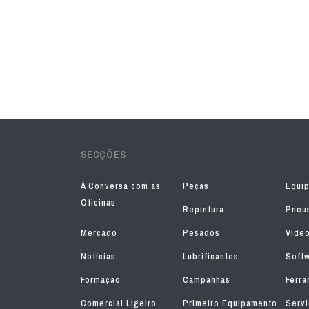
SECÇÕES
À Conversa com as
Peças
Equi
Oficinas
Repintura
Pneu
Mercado
Pesados
Víde
Notícias
Lubrificantes
Soft
Formação
Campanhas
Ferra
Comercial Ligeiro
Primeiro Equipamento
Serv