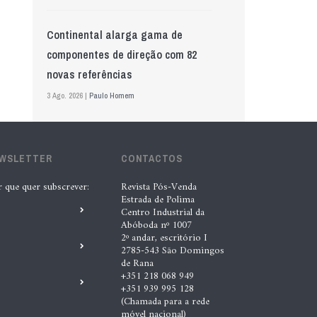
Continental alarga gama de
componentes de direção com 82
novas referências
3 Ago. 2026 |
Paulo Homem
Mewa aposta na IA para automatizar
EWSLETTER
controlo de qualidade
CONTACTOS
5 Ago. 2026 |
Nádia Conceição
r que quer subscrever:
Revista Pós-Venda
Estrada de Polima
Centro Industrial da
Abóboda nº 1007
GS Pro Tyres assume representação
2º andar, escritório I
exclusiva da Laufenn em Portugal
2785-543 São Domingos
de Rana
4 Ago. 2026 |
Paulo Homem
+351 218 068 949
+351 939 995 128
(Chamada para a rede
Wolf mostra nova geração de
móvel nacional)