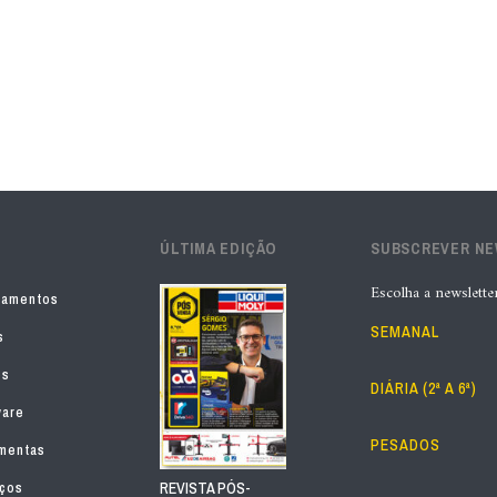
ÚLTIMA EDIÇÃO
SUBSCREVER N
Escolha a newslette
pamentos
SEMANAL
s
os
DIÁRIA (2ª A 6ª)
ware
PESADOS
mentas
iços
REVISTA PÓS-