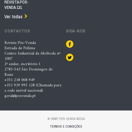
REVISTA PÓS-
VENDA 131
Ver todas
CONTACTOS
SIGA-NOS
Revista Pós-Venda
Estrada de Polima
Centro Industrial da Abóboda nº
1007
2º andar, escritório I
2785-543 São Domingos de
Rana
+351 218 068 949
+351 939 995 128 (Chamada para
a rede móvel nacional)
geral@posvenda.pt
© ORMP PÓS-VENDA MEDIA
TERMOS E CONDIÇÕES