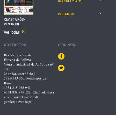
DIÁRIA (2ª A 6ª)
PESADOS
REVISTA PÓS-
VENDA 131
Ver todas
CONTACTOS
SIGA-NOS
Revista Pós-Venda
Estrada de Polima
Centro Industrial da Abóboda nº
1007
2º andar, escritório I
2785-543 São Domingos de
Rana
+351 218 068 949
+351 939 995 128 (Chamada para
a rede móvel nacional)
geral@posvenda.pt