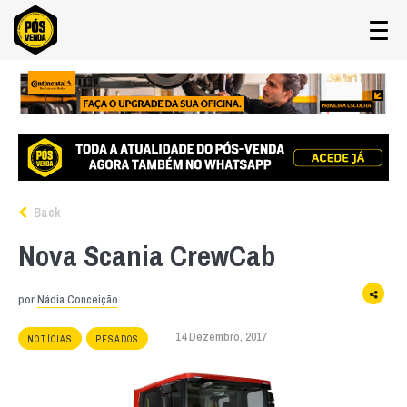
Back
Nova Scania CrewCab
por
Nádia Conceição
14 Dezembro, 2017
NOTÍCIAS
PESADOS