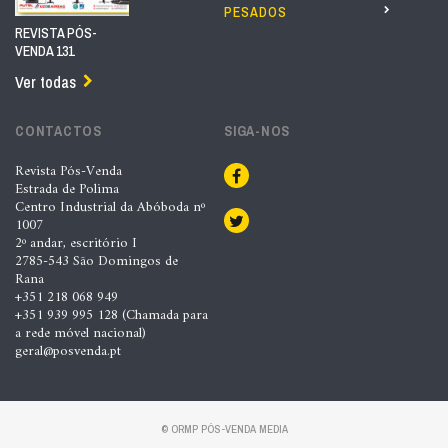
PESADOS
REVISTA PÓS-
VENDA 131
Ver todas
CONTACTOS
SIGA-NOS
Revista Pós-Venda
Estrada de Polima
Centro Industrial da Abóboda nº
1007
2º andar, escritório I
2785-543 São Domingos de
Rana
+351 218 068 949
+351 939 995 128 (Chamada para
a rede móvel nacional)
geral@posvenda.pt
© ORMP PÓS-VENDA MEDIA