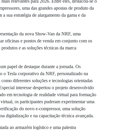
 mais relevantes para 2026. Entre eles, destacou-se o
pressores, uma das grandes apostas de produto da
m a sua estratégia de alargamento da gama e da
apresentação da nova Show-Van da NRF, uma
tar oficinas e pontos de venda em conjunto com os
s produtos e as soluções técnicas da marca
um papel de destaque durante a jornada. Os
to o Tesla corporativo da NRF, personalizado na
m como diferentes soluções e tecnologias orientadas
Especial interesse despertou o projeto desenvolvido
do em tecnologia de realidade virtual para formação
e virtual, os participantes puderam experimentar uma
 verificação do novo e-compressor, uma solução
na digitalização e na capacitação técnica avançada.
uiada ao armazém logístico e uma palestra