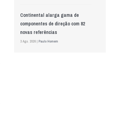
Continental alarga gama de
componentes de direção com 82
novas referências
3 Ago. 2026 |
Paulo Homem
Mewa aposta na IA para automatizar
controlo de qualidade
5 Ago. 2026 |
Nádia Conceição
GS Pro Tyres assume representação
exclusiva da Laufenn em Portugal
4 Ago. 2026 |
Paulo Homem
Wolf mostra nova geração de