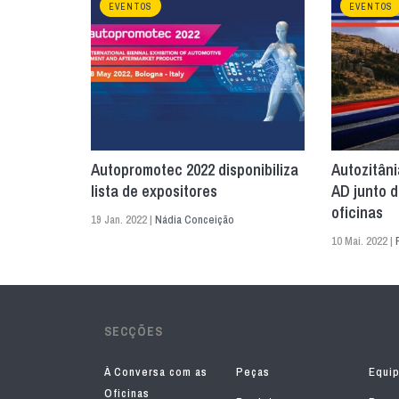
EVENTOS
EVENTOS
Autopromotec 2022 disponibiliza
Autozitân
lista de expositores
AD junto d
oficinas
19 Jan. 2022 |
Nádia Conceição
10 Mai. 2022 |
SECÇÕES
À Conversa com as
Peças
Equi
Oficinas