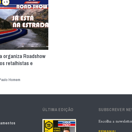
+ 4
ia organiza Roadshow
os retalhistas e
Paulo Homem
ÚLTIMA EDIÇÃO
SUBSCREVER N
Escolha a newslette
pamentos
SEMANAL