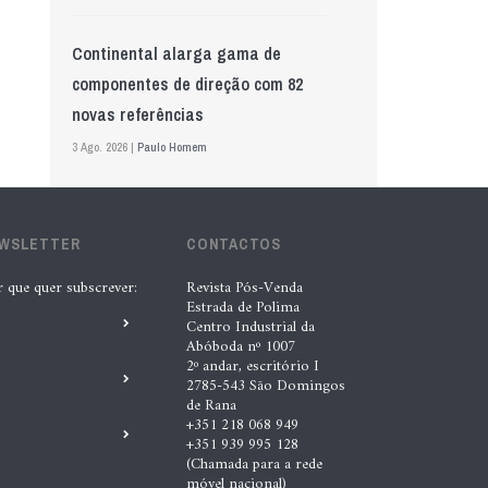
Continental alarga gama de
componentes de direção com 82
novas referências
3 Ago. 2026 |
Paulo Homem
Mewa aposta na IA para automatizar
EWSLETTER
controlo de qualidade
CONTACTOS
5 Ago. 2026 |
Nádia Conceição
r que quer subscrever:
Revista Pós-Venda
Estrada de Polima
Centro Industrial da
Abóboda nº 1007
GS Pro Tyres assume representação
2º andar, escritório I
exclusiva da Laufenn em Portugal
2785-543 São Domingos
de Rana
4 Ago. 2026 |
Paulo Homem
+351 218 068 949
+351 939 995 128
(Chamada para a rede
Wolf mostra nova geração de
móvel nacional)