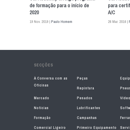
de formação para o início de
para certi
2020
A/C
19 Nov. 2019 |
Paulo Homem
26 Mar. 2016 |
SECÇÕES
À Conversa com as
Peças
Equi
Oficinas
Repintura
Pneu
Mercado
Pesados
Víde
Notícias
Lubrificantes
Soft
Formação
Campanhas
Ferra
Comercial Ligeiro
Primeiro Equipamento
Serv