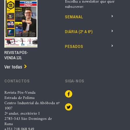
Escolha a newsletter que quer
subscrever:
SEMANAL
DIÁRIA (2ª A 6ª)
PESADOS
REVISTA PÓS-
VENDA 131
Ver todas
CONTACTOS
SIGA-NOS
Revista Pós-Venda
Estrada de Polima
Centro Industrial da Abóboda nº
1007
2º andar, escritório I
2785-543 São Domingos de
Rana
+351 218 068 949