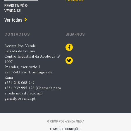
REVISTA PÓS-
VENDA 131
Ver todas
CONTACTOS
SIGA-NOS
Revista Pós-Venda
Estrada de Polima
Centro Industrial da Abóboda nº
1007
2º andar, escritório I
2785-543 São Domingos de
Rana
+351 218 068 949
+351 939 995 128 (Chamada para
a rede móvel nacional)
geral@posvenda.pt
© ORMP PÓS-VENDA MEDIA
TERMOS E CONDIÇÕES