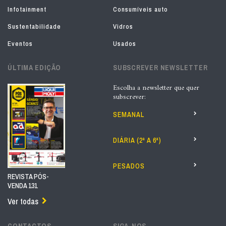
Infotainment
Consumíveis auto
Sustentabilidade
Vidros
Eventos
Usados
ÚLTIMA EDIÇÃO
SUBSCREVER NEWSLETTER
Escolha a newsletter que quer
subscrever:
SEMANAL
DIÁRIA (2ª A 6ª)
PESADOS
REVISTA PÓS-
VENDA 131
Ver todas