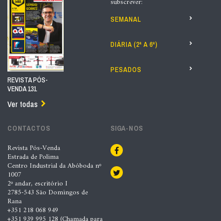
subscrever:
SEMANAL
DIÁRIA (2ª A 6ª)
PESADOS
REVISTA PÓS-
VENDA 131
Ver todas
CONTACTOS
SIGA-NOS
Revista Pós-Venda
Estrada de Polima
Centro Industrial da Abóboda nº
1007
2º andar, escritório I
2785-543 São Domingos de
Rana
+351 218 068 949
+351 939 995 128 (Chamada para