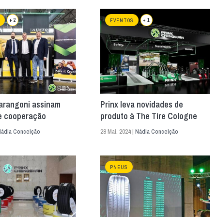
+ 2
+ 1
EVENTOS
Marangoni assinam
Prinx leva novidades de
e cooperação
produto à The Tire Cologne
ádia Conceição
28 Mai. 2024 |
Nádia Conceição
PNEUS