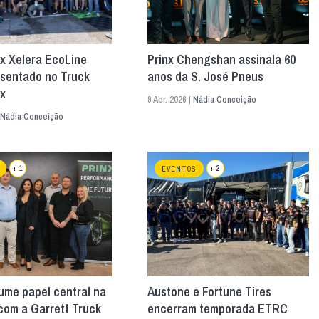
x Xelera EcoLine
Prinx Chengshan assinala 60
esentado no Truck
anos da S. José Pneus
x
9 Abr. 2026 |
Nádia Conceição
Nádia Conceição
+ 1
+ 2
EVENTOS
ume papel central na
Austone e Fortune Tires
com a Garrett Truck
encerram temporada ETRC