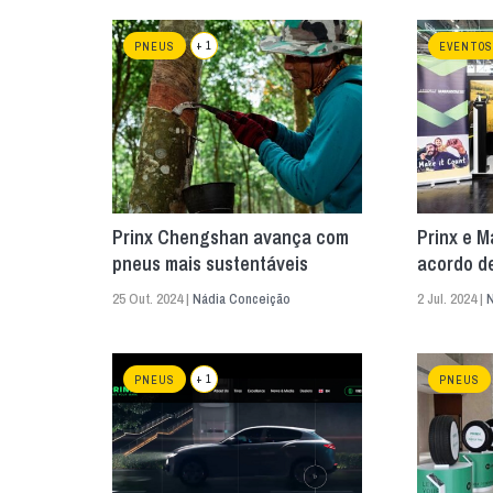
+ 1
PNEUS
EVENTOS
Prinx Chengshan avança com
Prinx e 
pneus mais sustentáveis
acordo d
25 Out. 2024 |
Nádia Conceição
2 Jul. 2024 |
N
+ 1
PNEUS
PNEUS