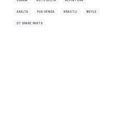
OSRAM
AUTO DELTA
REPINTURA
AXALTA
PóS-VENDA
KRAUTLI
MEYLE
DT SPARE PARTS