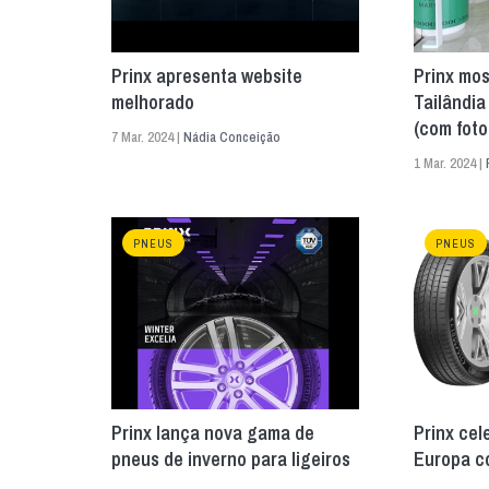
Prinx apresenta website
Prinx mos
melhorado
Tailândia
(com foto
7 Mar. 2024 |
Nádia Conceição
1 Mar. 2024 |
PNEUS
PNEUS
Prinx lança nova gama de
Prinx cel
pneus de inverno para ligeiros
Europa c