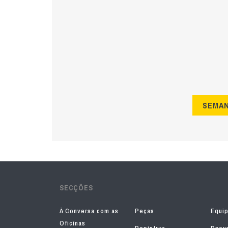
SEMA
SECÇÕES
À Conversa com as
Peças
Equi
Oficinas