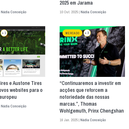
2025 em Jarama
|
Nádia Conceição
10 Out. 2025 |
Nádia Conceição
+ 1
+ 3
MERCADO
ires e Austone Tires
“Continuaremos a investir em
ovos websites para o
acções que reforcem a
europeu
notoriedade das nossas
marcas.”, Thomas
|
Nádia Conceição
Wohlgemuth, Prinx Chengshan
16 Jan. 2025 |
Nádia Conceição