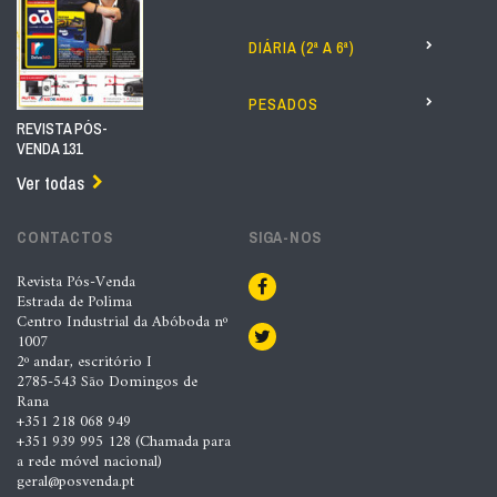
DIÁRIA (2ª A 6ª)
PESADOS
REVISTA PÓS-
VENDA 131
Ver todas
CONTACTOS
SIGA-NOS
Revista Pós-Venda
Estrada de Polima
Centro Industrial da Abóboda nº
1007
2º andar, escritório I
2785-543 São Domingos de
Rana
+351 218 068 949
+351 939 995 128 (Chamada para
a rede móvel nacional)
geral@posvenda.pt