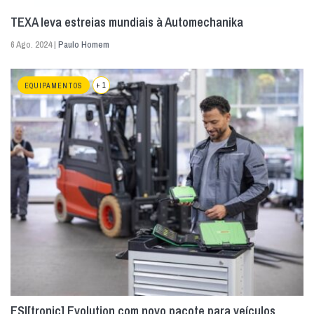
TEXA leva estreias mundiais à Automechanika
6 Ago. 2024 |
Paulo Homem
+ 1
EQUIPAMENTOS
ESI[tronic] Evolution com novo pacote para veículos