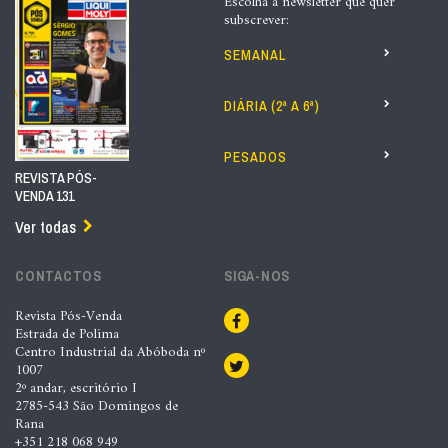
Escolha a newsletter que quer
subscrever:
SEMANAL
DIÁRIA (2ª A 6ª)
PESADOS
REVISTA PÓS-
VENDA 131
Ver todas
CONTACTOS
SIGA-NOS
Revista Pós-Venda
Estrada de Polima
Centro Industrial da Abóboda nº
1007
2º andar, escritório I
2785-543 São Domingos de
Rana
+351 218 068 949