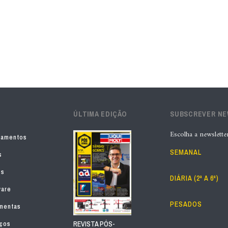
ÚLTIMA EDIÇÃO
SUBSCREVER N
Escolha a newslette
pamentos
SEMANAL
s
os
DIÁRIA (2ª A 6ª)
ware
PESADOS
mentas
iços
REVISTA PÓS-