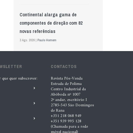
Continental alarga gama de
componentes de direção com 82
novas referências
3 Ago. 2026 |
Paulo Homem
Mewa aposta na IA para automatizar
EWSLETTER
controlo de qualidade
CONTACTOS
5 Ago. 2026 |
Nádia Conceição
r que quer subscrever:
Revista Pós-Venda
Estrada de Polima
Centro Industrial da
Abóboda nº 1007
GS Pro Tyres assume representação
2º andar, escritório I
exclusiva da Laufenn em Portugal
2785-543 São Domingos
de Rana
4 Ago. 2026 |
Paulo Homem
+351 218 068 949
+351 939 995 128
(Chamada para a rede
Wolf mostra nova geração de
móvel nacional)