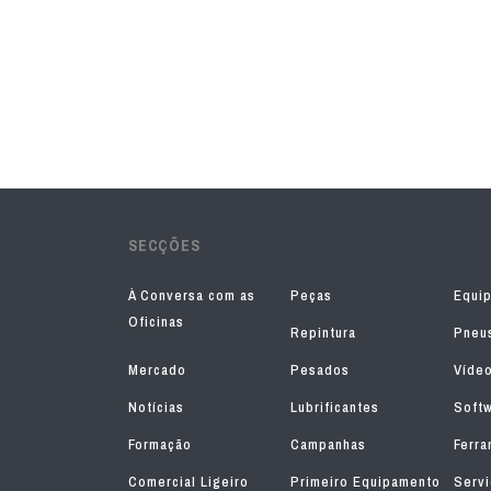
SECÇÕES
À Conversa com as
Peças
Equi
Oficinas
Repintura
Pneu
Mercado
Pesados
Víde
Notícias
Lubrificantes
Soft
Formação
Campanhas
Ferra
Comercial Ligeiro
Primeiro Equipamento
Serv