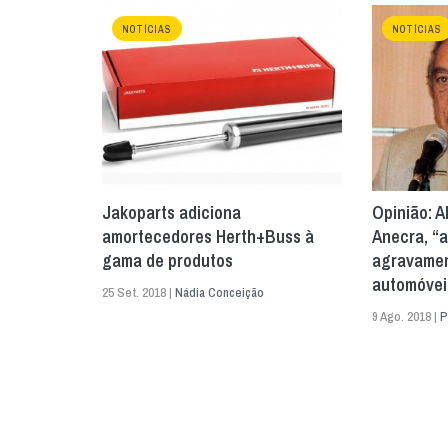
NOTÍCIAS
NOTÍCIAS
Jakoparts adiciona
Opinião: A
amortecedores Herth+Buss à
Anecra, “a
gama de produtos
agravamen
automóvei
25 Set. 2018 |
Nádia Conceição
9 Ago. 2018 |
P