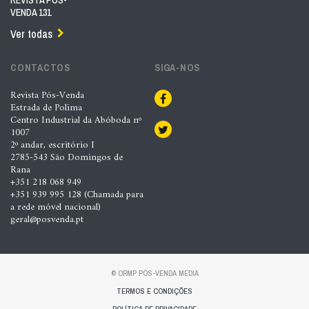
REVISTA PÓS-
VENDA 131
Ver todas
CONTACTOS
SIGA-NOS
Revista Pós-Venda
Estrada de Polima
Centro Industrial da Abóboda nº
1007
2º andar, escritório I
2785-543 São Domingos de
Rana
+351 218 068 949
+351 939 995 128 (Chamada para
a rede móvel nacional)
geral@posvenda.pt
© ORMP PÓS-VENDA MEDIA
TERMOS E CONDIÇÕES