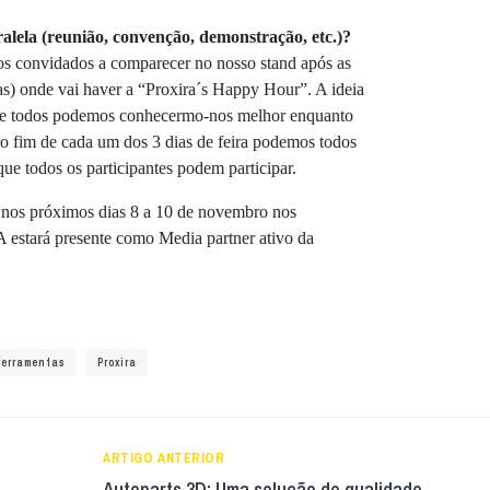
alela (reunião, convenção, demonstração, etc.)?
dos convidados a comparecer no nosso stand após as
s) onde vai haver a “Proxira´s Happy Hour”. A ideia
nde todos podemos conhecermo-nos melhor enquanto
 fim de cada um dos 3 dias de feira podemos todos
 que todos os participantes podem participar.
 nos próximos dias 8 a 10 de novembro nos
stará presente como Media partner ativo da
ferramentas
Proxira
ARTIGO ANTERIOR
Autoparts 3D: Uma solução de qualidade