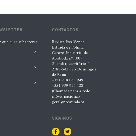
lubrificantes, serviços e embalagens
na Automechanika
5 Ago. 2026 |
Nádia Conceição
EWSLETTER
CONTACTOS
r que quer subscrever:
Revista Pós-Venda
“A INDASA procura ajudar os seus
Estrada de Polima
clientes a identificar oportunidades
Centro Industrial da
Abóboda nº 1007
de melhoria ao longo de todo o
2º andar, escritório I
processo de reparação””, Tiago
2785-543 São Domingos
de Rana
Matias, INDASA
+351 218 068 949
+351 939 995 128
4 Ago. 2026 |
Nádia Conceição
(Chamada para a rede
móvel nacional)
geral@posvenda.pt
Automechanika marca nova fase da
expansão europeia da XTOOL
SIGA-NOS
3 Ago. 2026 |
Nádia Conceição