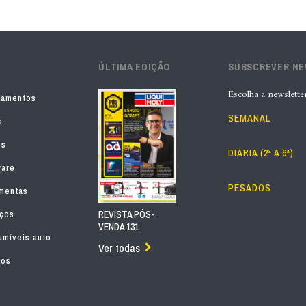
ÚLTIMA EDIÇÃO
SUBSCREVER N
Escolha a newslette
pamentos
SEMANAL
s
os
DIÁRIA (2ª A 6ª)
ware
PESADOS
mentas
iços
REVISTA PÓS-
VENDA 131
míveis auto
Ver todas
tos