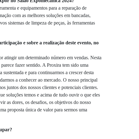
 expor no Salão Expomecânica 2024?
rramenta e equipamentos para a reparação de
rrumação com as melhores soluções em bancadas,
ovos sistemas de limpeza de peças, às ferramentas
rticipação e sobre a realização deste evento, no
por atingir um determinado número em vendas. Nesta
 parece fazer sentido. A Proxira tem sido uma
 sustentada e para continuarmos a crescer desta
darmos a conhecer ao mercado. O nosso principal
s juntos dos nossos clientes e potenciais clientes.
e soluções temos e acima de tudo ouvir o que eles
ir as dores, os desafios, os objetivos do nosso
uma proposta única de valor para sermos uma
cupar?