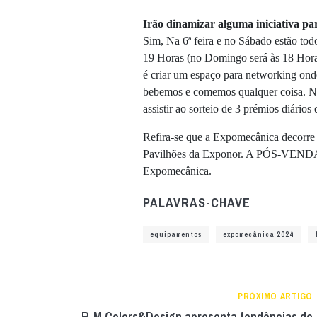
Irão dinamizar alguma iniciativa par
Sim, Na 6ª feira e no Sábado estão to
19 Horas (no Domingo será às 18 Hora
é criar um espaço para networking o
bebemos e comemos qualquer coisa. No
assistir ao sorteio de 3 prémios diários
Refira-se que a Expomecânica decorre
Pavilhões da Exponor. A PÓS-VENDA e
Expomecânica.
PALAVRAS-CHAVE
equipamentos
expomecânica 2024
PRÓXIMO ARTIGO
R-M Colors&Design apresenta tendências de