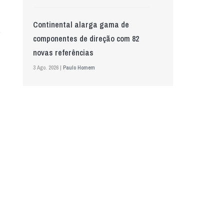
Continental alarga gama de
componentes de direção com 82
novas referências
3 Ago. 2026 |
Paulo Homem
Mewa aposta na IA para automatizar
controlo de qualidade
5 Ago. 2026 |
Nádia Conceição
GS Pro Tyres assume representação
exclusiva da Laufenn em Portugal
4 Ago. 2026 |
Paulo Homem
Wolf mostra nova geração de