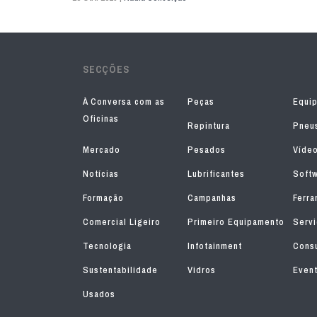
SECÇÕES
À Conversa com as
Peças
Equi
Oficinas
Repintura
Pneu
Mercado
Pesados
Víde
Notícias
Lubrificantes
Soft
Formação
Campanhas
Ferra
Comercial Ligeiro
Primeiro Equipamento
Serv
Tecnologia
Infotainment
Consu
Sustentabilidade
Vidros
Even
Usados