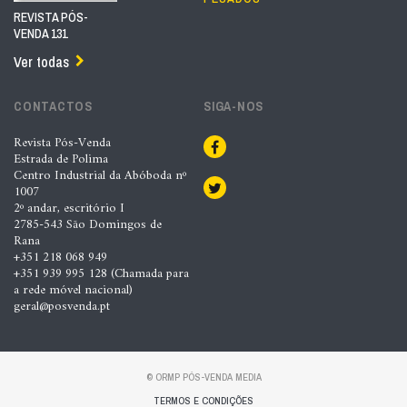
REVISTA PÓS-
VENDA 131
Ver todas
CONTACTOS
SIGA-NOS
Revista Pós-Venda
Estrada de Polima
Centro Industrial da Abóboda nº
1007
2º andar, escritório I
2785-543 São Domingos de
Rana
+351 218 068 949
+351 939 995 128 (Chamada para
a rede móvel nacional)
geral@posvenda.pt
© ORMP PÓS-VENDA MEDIA
TERMOS E CONDIÇÕES