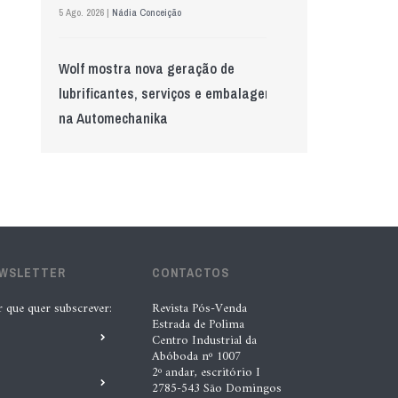
5 Ago. 2026 |
Nádia Conceição
Wolf mostra nova geração de
lubrificantes, serviços e embalagens
na Automechanika
5 Ago. 2026 |
Nádia Conceição
GS Pro Tyres assume representação
exclusiva da Laufenn em Portugal
4 Ago. 2026 |
Paulo Homem
EWSLETTER
CONTACTOS
r que quer subscrever:
Revista Pós-Venda
Acionistas da AkzoNobel e da Axalta
Estrada de Polima
aprovam fusão
Centro Industrial da
Abóboda nº 1007
6 Ago. 2026 |
Paulo Homem
2º andar, escritório I
2785-543 São Domingos