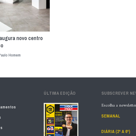
naugura novo centro
co
Paulo Homem
ÚLTIMA EDIÇÃO
SUBSCREVER N
Escolha a newslette
pamentos
SEMANAL
s
os
DIÁRIA (2ª A 6ª)