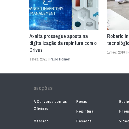
Axalta prossegue aposta na
Roberlo i
digitalização da repintura com o
tecnológi
Drivus
17 Fev. 2016 |
1 Dez. 2021 |
Paulo Homem
SECÇÕES
À Conversa com as
Peças
Equi
Oficinas
Repintura
Pneu
Mercado
Pesados
Víde