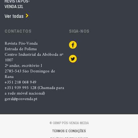
REVISTA PÓS-
VENDA 131
Ver todas
CONTACTOS
SIGA-NOS
Revista Pós-Venda
Estrada de Polima
Centro Industrial da Abóboda nº
1007
2º andar, escritório I
2785-543 São Domingos de
Rana
+351 218 068 949
+351 939 995 128 (Chamada para
a rede móvel nacional)
geral@posvenda.pt
© ORMP PÓS-VENDA MEDIA
TERMOS E CONDIÇÕES