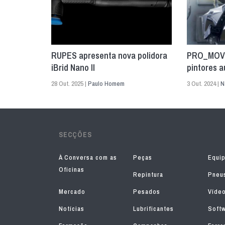
RUPES apresenta nova polidora
PRO_MOV:
iBrid Nano II
pintores 
28 Out. 2025 |
Paulo Homem
3 Out. 2024 |
N
SECÇÕES
À Conversa com as
Peças
Equi
Oficinas
Repintura
Pneu
Mercado
Pesados
Víde
Notícias
Lubrificantes
Soft