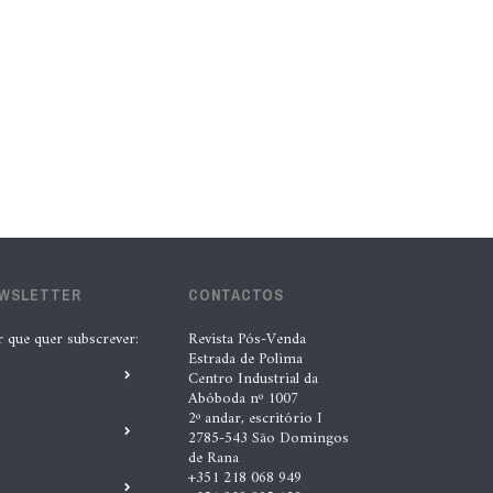
Matias, INDASA
4 Ago. 2026 |
Nádia Conceição
Acionistas da AkzoNobel e da Axalta
aprovam fusão
6 Ago. 2026 |
Paulo Homem
Automechanika marca nova fase da
expansão europeia da XTOOL
EWSLETTER
CONTACTOS
3 Ago. 2026 |
Nádia Conceição
r que quer subscrever:
Revista Pós-Venda
Estrada de Polima
Centro Industrial da
B-Parts expande operação para a
Abóboda nº 1007
Polónia
2º andar, escritório I
2785-543 São Domingos
4 Ago. 2026 |
Nádia Conceição
de Rana
+351 218 068 949