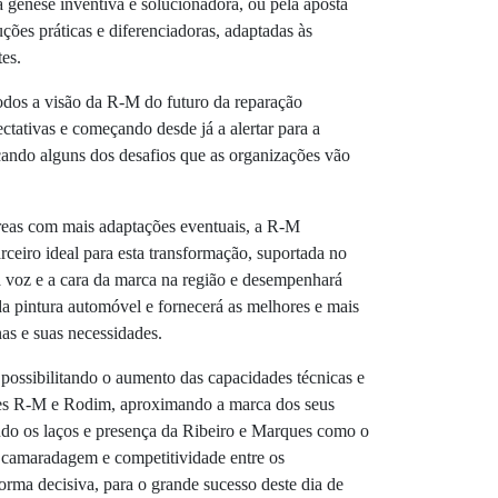
a génese inventiva e solucionadora, ou pela aposta
ções práticas e diferenciadoras, adaptadas às
tes.
todos a visão da R-M do futuro da reparação
tativas e começando desde já a alertar para a
cando alguns dos desafios que as organizações vão
reas com mais adaptações eventuais, a R-M
ceiro ideal para esta transformação, suportada no
 voz e a cara da marca na região e desempenhará
da pintura automóvel e fornecerá as melhores e mais
nas e suas necessidades.
 possibilitando o aumento das capacidades técnicas e
ões R-M e Rodim, aproximando a marca dos seus
çando os laços e presença da Ribeiro e Marques como o
de camaradagem e competitividade entre os
orma decisiva, para o grande sucesso deste dia de