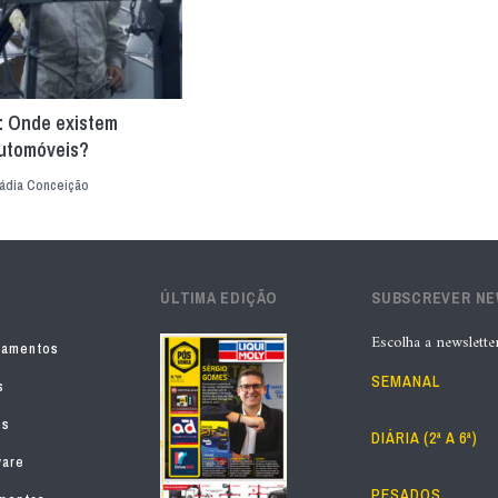
 Onde existem
automóveis?
ádia Conceição
ÚLTIMA EDIÇÃO
SUBSCREVER N
Escolha a newslette
pamentos
SEMANAL
s
os
DIÁRIA (2ª A 6ª)
ware
PESADOS