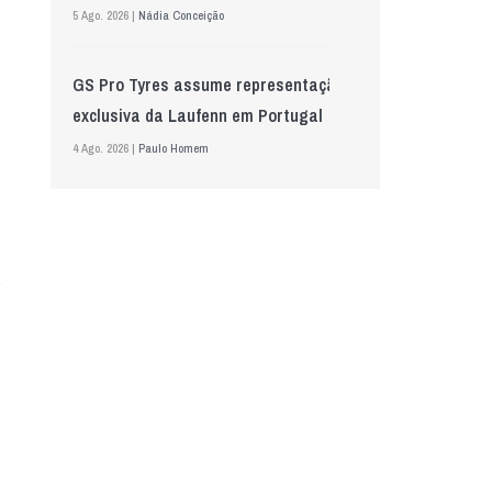
5 Ago. 2026 |
Nádia Conceição
GS Pro Tyres assume representação
exclusiva da Laufenn em Portugal
4 Ago. 2026 |
Paulo Homem
Wolf mostra nova geração de
lubrificantes, serviços e embalagens
na Automechanika
5 Ago. 2026 |
Nádia Conceição
“A INDASA procura ajudar os seus
clientes a identificar oportunidades
de melhoria ao longo de todo o
processo de reparação””, Tiago