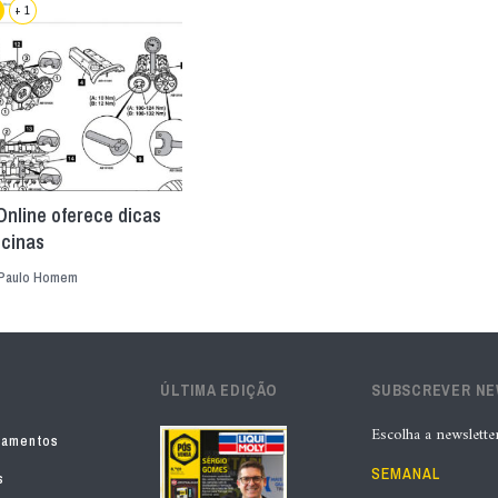
+ 1
Online oferece dicas
icinas
Paulo Homem
ÚLTIMA EDIÇÃO
SUBSCREVER N
Escolha a newslette
pamentos
SEMANAL
s