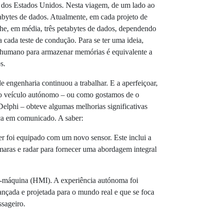
s dos Estados Unidos. Nesta viagem, de um lado ao
erabytes de dados. Atualmente, em cada projeto de
he, em média, três petabytes de dados, dependendo
 cada teste de condução. Para se ter uma ideia,
o humano para armazenar memórias é equivalente a
s.
 engenharia continuou a trabalhar. E a aperfeiçoar,
sso veículo autónomo – ou como gostamos de o
lphi – obteve algumas melhorias significativas
ca em comunicado. A saber:
 foi equipado com um novo sensor. Este inclui a
aras e radar para fornecer uma abordagem integral
-máquina (HMI). A experiência autónoma foi
çada e projetada para o mundo real e que se foca
ssageiro.