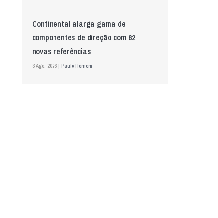
Continental alarga gama de
componentes de direção com 82
novas referências
3 Ago. 2026 |
Paulo Homem
Mewa aposta na IA para automatizar
controlo de qualidade
5 Ago. 2026 |
Nádia Conceição
GS Pro Tyres assume representação
exclusiva da Laufenn em Portugal
4 Ago. 2026 |
Paulo Homem
“A INDASA procura ajudar os seus