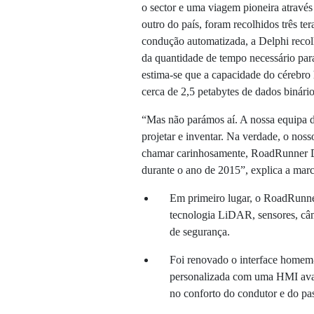
o sector e uma viagem pioneira atravé
outro do país, foram recolhidos três t
condução automatizada, a Delphi recol
da quantidade de tempo necessário para
estima-se que a capacidade do cérebr
cerca de 2,5 petabytes de dados binário
“Mas não parámos aí. A nossa equipa de
projetar e inventar. Na verdade, o no
chamar carinhosamente, RoadRunner De
durante o ano de 2015”, explica a mar
Em primeiro lugar, o RoadRunner
tecnologia LiDAR, sensores, câm
de segurança.
Foi renovado o interface homem
personalizada com uma HMI avan
no conforto do condutor e do pa