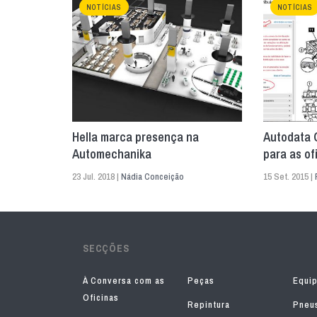
NOTÍCIAS
NOTÍCIAS
Hella marca presença na
Autodata 
Automechanika
para as of
23 Jul. 2018 |
Nádia Conceição
15 Set. 2015 |
SECÇÕES
À Conversa com as
Peças
Equi
Oficinas
Repintura
Pneu