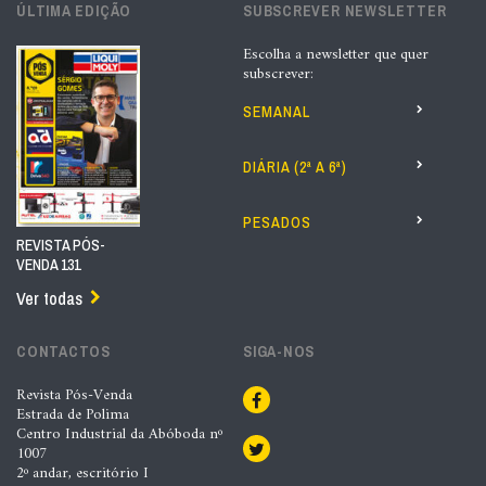
ÚLTIMA EDIÇÃO
SUBSCREVER NEWSLETTER
Escolha a newsletter que quer
subscrever:
SEMANAL
DIÁRIA (2ª A 6ª)
PESADOS
REVISTA PÓS-
VENDA 131
Ver todas
CONTACTOS
SIGA-NOS
Revista Pós-Venda
Estrada de Polima
Centro Industrial da Abóboda nº
1007
2º andar, escritório I