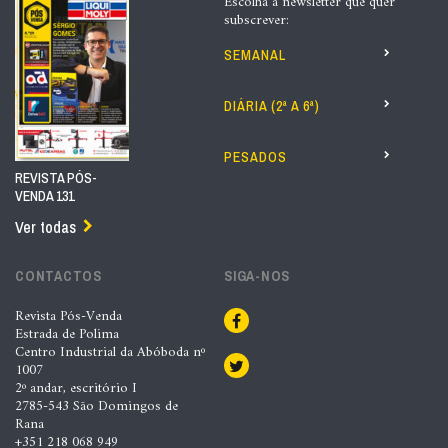
Escolha a newsletter que quer
subscrever:
SEMANAL
DIÁRIA (2ª A 6ª)
PESADOS
REVISTA PÓS-
VENDA 131
Ver todas
CONTACTOS
SIGA-NOS
Revista Pós-Venda
Estrada de Polima
Centro Industrial da Abóboda nº
1007
2º andar, escritório I
2785-543 São Domingos de
Rana
+351 218 068 949