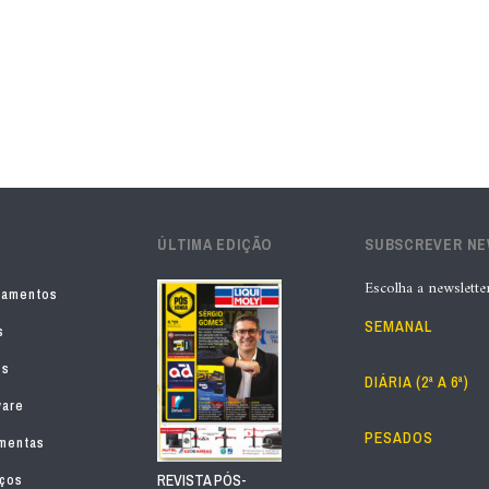
ÚLTIMA EDIÇÃO
SUBSCREVER N
Escolha a newslette
pamentos
SEMANAL
s
os
DIÁRIA (2ª A 6ª)
ware
PESADOS
mentas
iços
REVISTA PÓS-