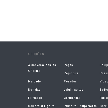
SECÇÕES
À Conversa com as
Peças
Equi
Oficinas
Repintura
Pneu
Mercado
Pesados
Víde
Notícias
Lubrificantes
Soft
Formação
Campanhas
Ferra
Comercial Ligeiro
Primeiro Equipamento
Serv