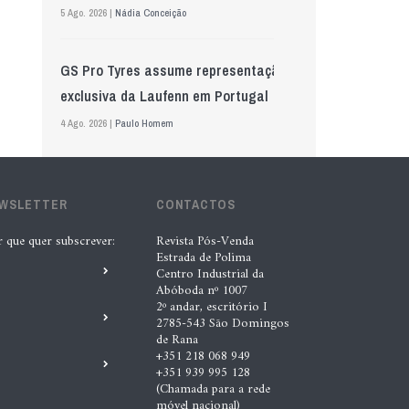
5 Ago. 2026 |
Nádia Conceição
GS Pro Tyres assume representação
exclusiva da Laufenn em Portugal
4 Ago. 2026 |
Paulo Homem
Wolf mostra nova geração de
EWSLETTER
lubrificantes, serviços e embalagens
CONTACTOS
na Automechanika
r que quer subscrever:
Revista Pós-Venda
Estrada de Polima
5 Ago. 2026 |
Nádia Conceição
Centro Industrial da
Abóboda nº 1007
2º andar, escritório I
“A INDASA procura ajudar os seus
2785-543 São Domingos
de Rana
clientes a identificar oportunidades
+351 218 068 949
de melhoria ao longo de todo o
+351 939 995 128
(Chamada para a rede
processo de reparação””, Tiago
móvel nacional)