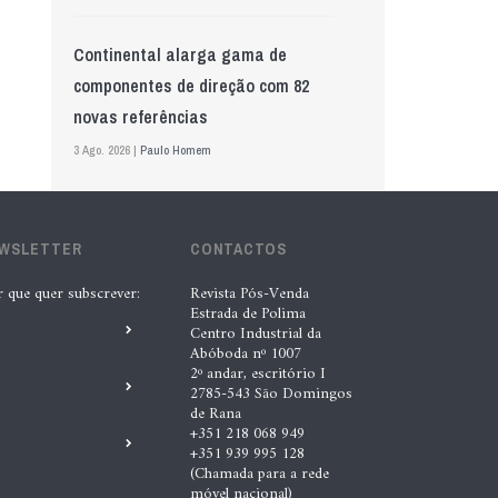
Continental alarga gama de
componentes de direção com 82
novas referências
3 Ago. 2026 |
Paulo Homem
Mewa aposta na IA para automatizar
EWSLETTER
controlo de qualidade
CONTACTOS
5 Ago. 2026 |
Nádia Conceição
r que quer subscrever:
Revista Pós-Venda
Estrada de Polima
Centro Industrial da
Abóboda nº 1007
GS Pro Tyres assume representação
2º andar, escritório I
exclusiva da Laufenn em Portugal
2785-543 São Domingos
de Rana
4 Ago. 2026 |
Paulo Homem
+351 218 068 949
+351 939 995 128
(Chamada para a rede
“A INDASA procura ajudar os seus
móvel nacional)