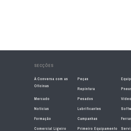
SECÇÕES
À Conversa com as
Peças
Equi
Oficinas
Repintura
Pneu
Mercado
Pesados
Víde
Notícias
Lubrificantes
Soft
Formação
Campanhas
Ferra
Comercial Ligeiro
Primeiro Equipamento
Serv