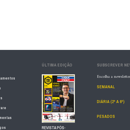
ÚLTIMA EDIÇÃO
SUBSCREVER N
Escolha a newslette
pamentos
SEMANAL
s
os
DIÁRIA (2ª A 6ª)
ware
PESADOS
mentas
iços
REVISTA PÓS-