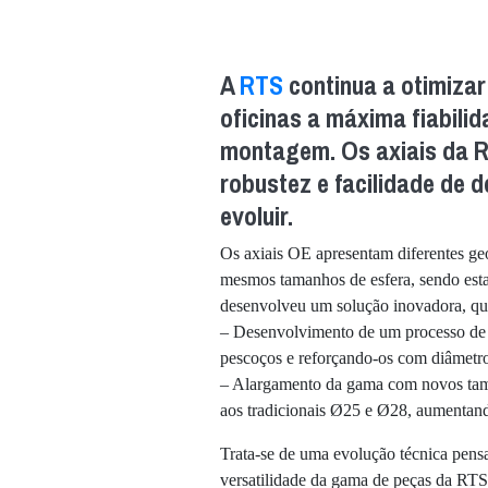
A
RTS
continua a otimizar
oficinas a máxima fiabilid
montagem. Os axiais da R
robustez e facilidade de 
evoluir.
Os axiais OE apresentam diferentes geo
mesmos tamanhos de esfera, sendo esta 
desenvolveu um solução inovadora, que
– Desenvolvimento de um processo de f
pescoços e reforçando-os com diâmetro
– Alargamento da gama com novos tam
aos tradicionais Ø25 e Ø28, aumentando
Trata-se de uma evolução técnica pensad
versatilidade da gama de peças da RTS