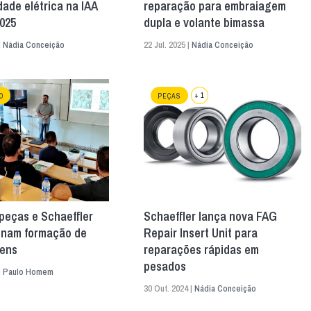
dade elétrica na IAA
reparação para embraiagem
2025
dupla e volante bimassa
|
Nádia Conceição
22 Jul. 2025 |
Nádia Conceição
+ 1
O
PEÇAS
eças e Schaeffler
Schaeffler lança nova FAG
onam formação de
Repair Insert Unit para
ens
reparações rápidas em
pesados
|
Paulo Homem
30 Out. 2024 |
Nádia Conceição