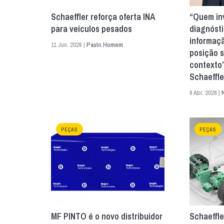
Schaeffler reforça oferta INA
“Quem inv
para veículos pesados
diagnósti
informaçã
11 Jun. 2026 |
Paulo Homem
posição s
contexto”
Schaeffle
6 Abr. 2026 |
PEÇAS
PEÇAS
MF PINTO é o novo distribuidor
Schaeffle