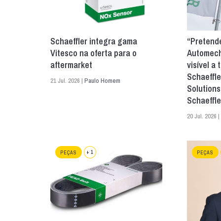
Schaeffler integra gama
“Pretend
Vitesco na oferta para o
Automech
aftermarket
visível a
Schaeffle
21 Jul. 2026 |
Paulo Homem
Solutions
Schaeffle
20 Jul. 2026 |
+ 1
PEÇAS
PEÇAS