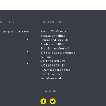
EWSLETTER
CONTACTOS
r que quer subscrever:
Revista Pós-Venda
Estrada de Polima
Centro Industrial da
Abóboda nº 1007
2º andar, escritório I
2785-543 São Domingos
de Rana
+351 218 068 949
+351 939 995 128
(Chamada para a rede
móvel nacional)
geral@posvenda.pt
SIGA-NOS