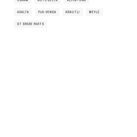
OSRAM
AUTO DELTA
REPINTURA
AXALTA
PóS-VENDA
KRAUTLI
MEYLE
DT SPARE PARTS