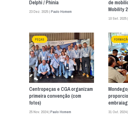
Delphi / Phinia
de mobili
Mobility 
23 Dez. 2025 |
Paulo Homem
10 Set. 2025 
PEÇAS
FORMAÇÃ
Centropeças e CGA organizam
Mondegop
primeira convenção (com
proporci
fotos)
embraiag
25 Nov. 2024 |
Paulo Homem
31 Out. 2024 