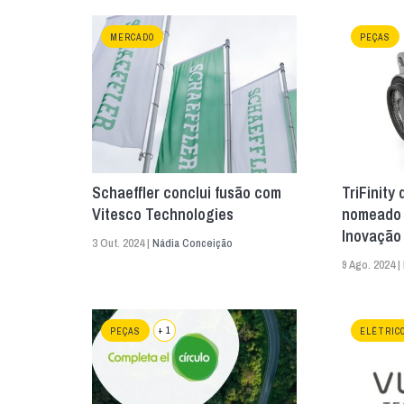
MERCADO
PEÇAS
Schaeffler conclui fusão com
TriFinity
Vitesco Technologies
nomeado 
Inovação
3 Out. 2024 |
Nádia Conceição
9 Ago. 2024 |
+ 1
PEÇAS
ELÉTRIC