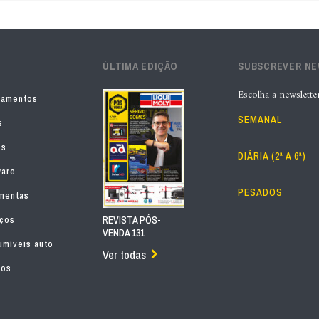
ÚLTIMA EDIÇÃO
SUBSCREVER N
Escolha a newslette
pamentos
SEMANAL
s
os
DIÁRIA (2ª A 6ª)
ware
PESADOS
mentas
iços
REVISTA PÓS-
VENDA 131
míveis auto
Ver todas
tos