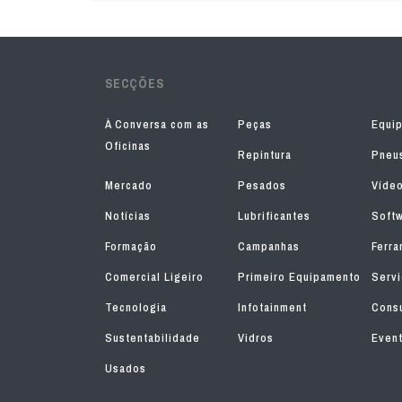
SECÇÕES
À Conversa com as
Peças
Equi
Oficinas
Repintura
Pneu
Mercado
Pesados
Víde
Notícias
Lubrificantes
Soft
Formação
Campanhas
Ferra
Comercial Ligeiro
Primeiro Equipamento
Serv
Tecnologia
Infotainment
Consu
Sustentabilidade
Vidros
Even
Usados