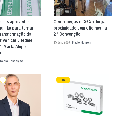
emos aproveitar a
Centropeças e CGA reforçam
anika para tornar
proximidade com oficinas na
 transformação da
2.ª Convenção
r Vehicle Lifetime
15 Jun. 2026 |
Paulo Homem
”, Marta Alejos,
r
Nádia Conceição
+ 1
PEÇAS