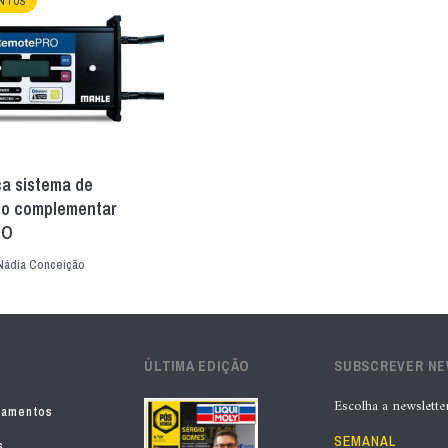
NTOS
ça sistema de
co complementar
RO
Nádia Conceição
ÚLTIMA EDIÇÃO
SUBSCREVER N
Escolha a newslette
pamentos
SEMANAL
s