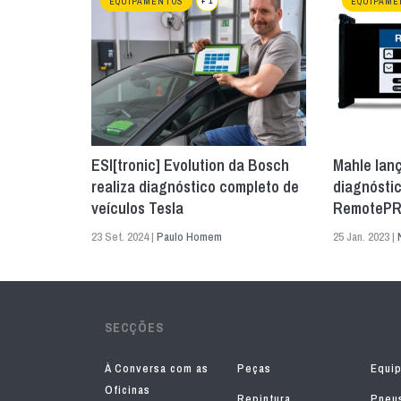
+ 1
EQUIPAMENTOS
EQUIPAME
ESI[tronic] Evolution da Bosch
Mahle lan
realiza diagnóstico completo de
diagnósti
veículos Tesla
RemoteP
23 Set. 2024 |
Paulo Homem
25 Jan. 2023 |
SECÇÕES
À Conversa com as
Peças
Equi
Oficinas
Repintura
Pneu