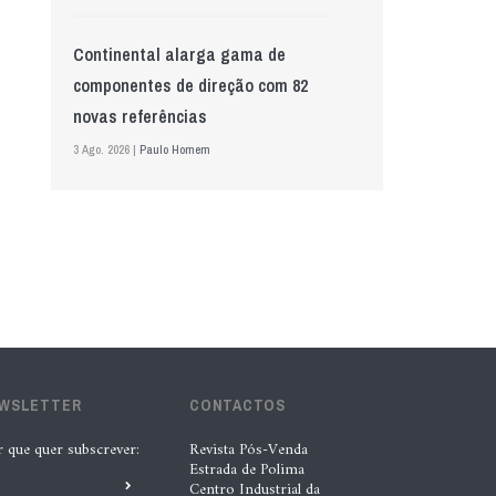
Continental alarga gama de
componentes de direção com 82
novas referências
3 Ago. 2026 |
Paulo Homem
Mewa aposta na IA para automatizar
controlo de qualidade
5 Ago. 2026 |
Nádia Conceição
GS Pro Tyres assume representação
exclusiva da Laufenn em Portugal
EWSLETTER
CONTACTOS
4 Ago. 2026 |
Paulo Homem
r que quer subscrever:
Revista Pós-Venda
Estrada de Polima
Wolf mostra nova geração de
Centro Industrial da