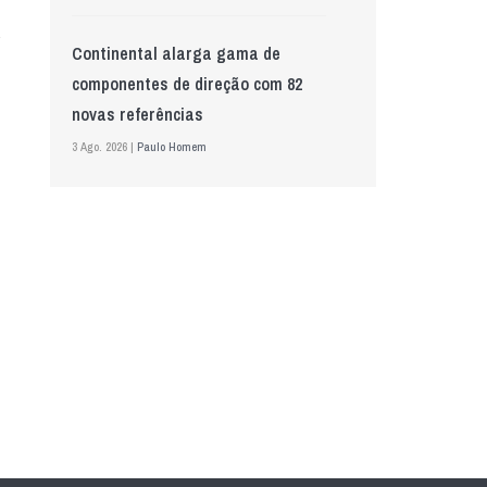
Continental alarga gama de
componentes de direção com 82
novas referências
3 Ago. 2026 |
Paulo Homem
Mewa aposta na IA para automatizar
controlo de qualidade
5 Ago. 2026 |
Nádia Conceição
GS Pro Tyres assume representação
exclusiva da Laufenn em Portugal
4 Ago. 2026 |
Paulo Homem
Wolf mostra nova geração de