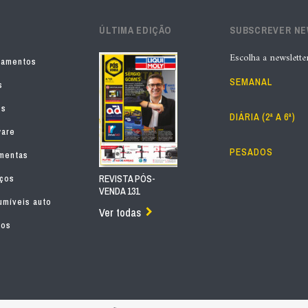
ÚLTIMA EDIÇÃO
SUBSCREVER N
Escolha a newslette
pamentos
SEMANAL
s
os
DIÁRIA (2ª A 6ª)
ware
PESADOS
mentas
iços
REVISTA PÓS-
VENDA 131
míveis auto
Ver todas
tos