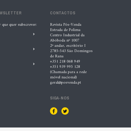
lubrificantes, serviços e embalagens
EWSLETTER
CONTACTOS
na Automechanika
5 Ago. 2026 |
Nádia Conceição
r que quer subscrever:
Revista Pós-Venda
Estrada de Polima
Centro Industrial da
Abóboda nº 1007
“A INDASA procura ajudar os seus
2º andar, escritório I
clientes a identificar oportunidades
2785-543 São Domingos
de Rana
de melhoria ao longo de todo o
+351 218 068 949
processo de reparação””, Tiago
+351 939 995 128
(Chamada para a rede
Matias, INDASA
móvel nacional)
geral@posvenda.pt
4 Ago. 2026 |
Nádia Conceição
SIGA-NOS
Automechanika marca nova fase da
expansão europeia da XTOOL
3 Ago. 2026 |
Nádia Conceição