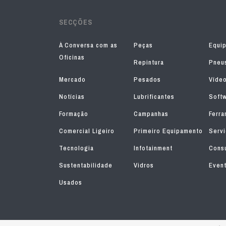
SECÇÕES
À Conversa com as
Peças
Equi
Oficinas
Repintura
Pneu
Mercado
Pesados
Víde
Notícias
Lubrificantes
Soft
Formação
Campanhas
Ferra
Comercial Ligeiro
Primeiro Equipamento
Serv
Tecnologia
Infotainment
Consu
Sustentabilidade
Vidros
Even
Usados