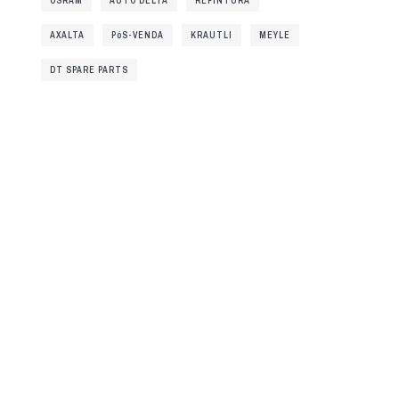
OSRAM
AUTO DELTA
REPINTURA
AXALTA
PóS-VENDA
KRAUTLI
MEYLE
DT SPARE PARTS