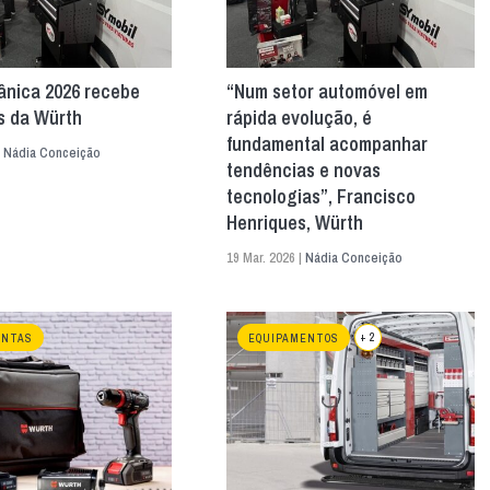
nica 2026 recebe
“Num setor automóvel em
s da Würth
rápida evolução, é
fundamental acompanhar
|
Nádia Conceição
tendências e novas
tecnologias”, Francisco
Henriques, Würth
19 Mar. 2026 |
Nádia Conceição
+ 2
ENTAS
EQUIPAMENTOS