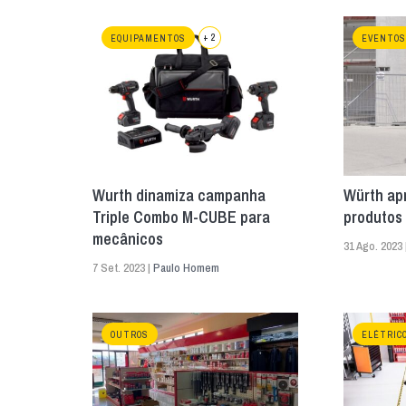
+ 2
EQUIPAMENTOS
EVENTOS
Wurth dinamiza campanha
Würth ap
Triple Combo M-CUBE para
produtos 
mecânicos
31 Ago. 2023 
7 Set. 2023 |
Paulo Homem
OUTROS
ELÉTRIC