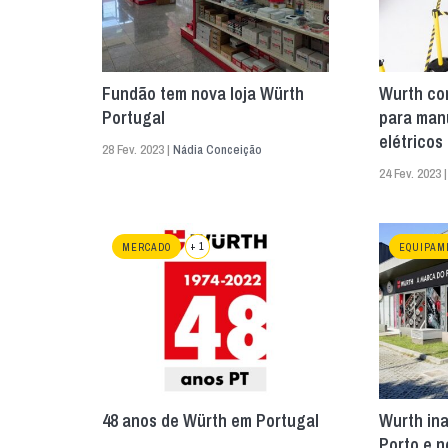
Fundão tem nova loja Würth
Wurth co
Portugal
para man
elétricos
28 Fev. 2023 |
Nádia Conceição
24 Fev. 2023 
+ 1
MERCADO
EQUIPAM
48 anos de Würth em Portugal
Wurth ina
Porto e n