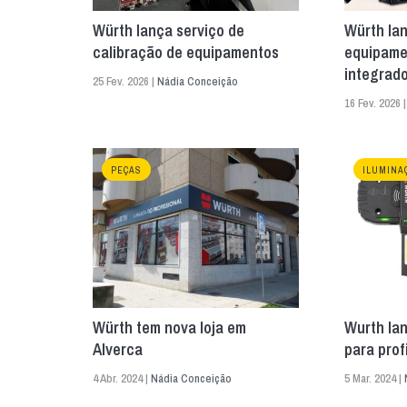
Würth lança serviço de
Würth la
calibração de equipamentos
equipame
integrad
25 Fev. 2026 |
Nádia Conceição
16 Fev. 2026 
PEÇAS
ILUMINA
Würth tem nova loja em
Wurth la
Alverca
para prof
4 Abr. 2024 |
Nádia Conceição
5 Mar. 2024 |