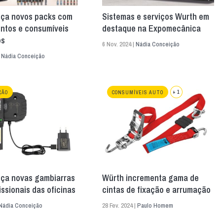
nça novos packs com
Sistemas e serviços Wurth em
ntos e consumíveis
destaque na Expomecânica
os
6 Nov. 2024 |
Nádia Conceição
|
Nádia Conceição
+ 1
ÇÃO
CONSUMÍVEIS AUTO
nça novas gambiarras
Würth incrementa gama de
issionais das oficinas
cintas de fixação e arrumação
Nádia Conceição
28 Fev. 2024 |
Paulo Homem