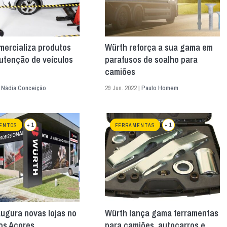
mercializa produtos
Würth reforça a sua gama em
utenção de veículos
parafusos de soalho para
camiões
|
Nádia Conceição
29 Jun. 2022 |
Paulo Homem
+ 1
+ 1
ENTOS
FERRAMENTAS
ugura novas lojas no
Würth lança gama ferramentas
os Açores
para camiões, autocarros e