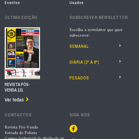
Eventos
Usados
ÚLTIMA EDIÇÃO
SUBSCREVER NEWSLETTER
Escolha a newsletter que quer
subscrever:
SEMANAL
DIÁRIA (2ª A 6ª)
PESADOS
REVISTA PÓS-
VENDA 131
Ver todas
CONTACTOS
SIGA-NOS
Revista Pós-Venda
Estrada de Polima
Centro Industrial da Abóboda nº