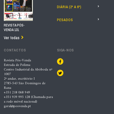
DIÁRIA (2ª A 6ª)
PESADOS
REVISTA PÓS-
VENDA 131
Ver todas
CONTACTOS
SIGA-NOS
Revista Pós-Venda
Estrada de Polima
Centro Industrial da Abóboda nº
1007
2º andar, escritório I
2785-543 São Domingos de
Rana
+351 218 068 949
+351 939 995 128 (Chamada para
a rede móvel nacional)
geral@posvenda.pt