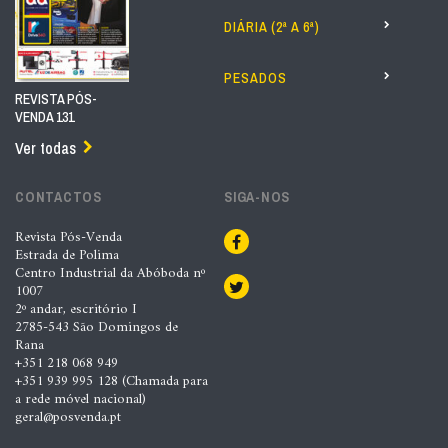
DIÁRIA (2ª A 6ª)
PESADOS
REVISTA PÓS-
VENDA 131
Ver todas
CONTACTOS
SIGA-NOS
Revista Pós-Venda
Estrada de Polima
Centro Industrial da Abóboda nº
1007
2º andar, escritório I
2785-543 São Domingos de
Rana
+351 218 068 949
+351 939 995 128 (Chamada para
a rede móvel nacional)
geral@posvenda.pt