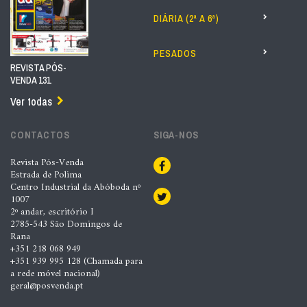
DIÁRIA (2ª A 6ª)
PESADOS
REVISTA PÓS-
VENDA 131
Ver todas
CONTACTOS
SIGA-NOS
Revista Pós-Venda
Estrada de Polima
Centro Industrial da Abóboda nº
1007
2º andar, escritório I
2785-543 São Domingos de
Rana
+351 218 068 949
+351 939 995 128 (Chamada para
a rede móvel nacional)
geral@posvenda.pt