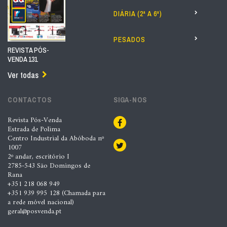
DIÁRIA (2ª A 6ª)
PESADOS
REVISTA PÓS-
VENDA 131
Ver todas
CONTACTOS
SIGA-NOS
Revista Pós-Venda
Estrada de Polima
Centro Industrial da Abóboda nº
1007
2º andar, escritório I
2785-543 São Domingos de
Rana
+351 218 068 949
+351 939 995 128 (Chamada para
a rede móvel nacional)
geral@posvenda.pt