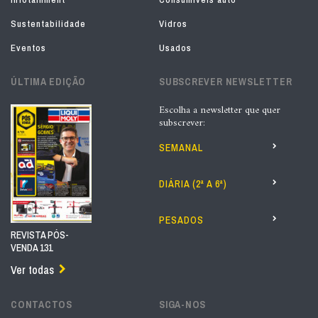
Sustentabilidade
Vidros
Eventos
Usados
ÚLTIMA EDIÇÃO
SUBSCREVER NEWSLETTER
Escolha a newsletter que quer
subscrever:
SEMANAL
DIÁRIA (2ª A 6ª)
PESADOS
REVISTA PÓS-
VENDA 131
Ver todas
CONTACTOS
SIGA-NOS