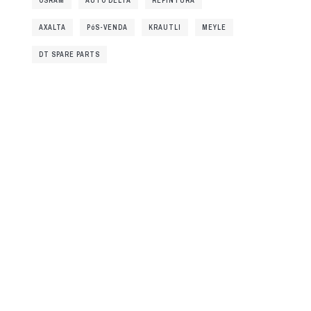
OSRAM
AUTO DELTA
REPINTURA
AXALTA
PóS-VENDA
KRAUTLI
MEYLE
DT SPARE PARTS