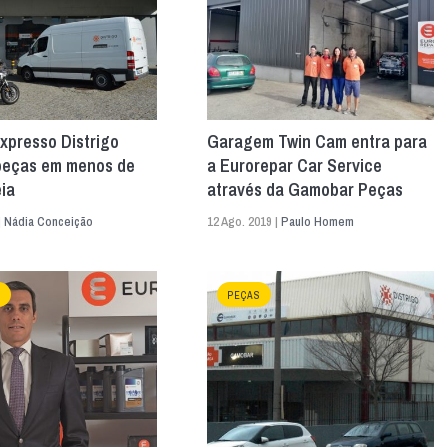
xpresso Distrigo
Garagem Twin Cam entra para
peças em menos de
a Eurorepar Car Service
ia
através da Gamobar Peças
|
Nádia Conceição
12 Ago. 2019 |
Paulo Homem
S
PEÇAS