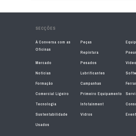
SECÇÕES
À Conversa com as
Peças
Equi
Oficinas
Repintura
Pneu
Mercado
Pesados
Víde
Notícias
Lubrificantes
Soft
Formação
Campanhas
Ferra
Comercial Ligeiro
Primeiro Equipamento
Serv
Tecnologia
Infotainment
Consu
Sustentabilidade
Vidros
Even
Usados