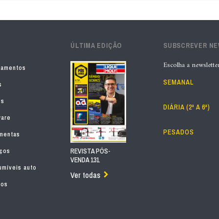
ÚLTIMA EDIÇÃO
SUBSCREVER N
Escolha a newslette
pamentos
SEMANAL
s
os
DIÁRIA (2ª A 6ª)
ware
PESADOS
mentas
iços
REVISTA PÓS-
VENDA 131
míveis auto
Ver todas
tos