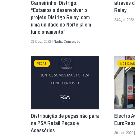
Carneirinho, Distrigo:
através d
“Estamos a desenvolver o
Relay
projeto Distrigo Relay, com
24 Ago. 2022 
uma unidade no Norte já em
funcionamento”
29 Dez. 2022 |
Nádia Conceição
PEÇAS
NOTÍCIA
Distribuição de peças não pára
Electro A
na PSA Retail Peças e
EuroRepa
Acessórios
30 Jan. 2020 