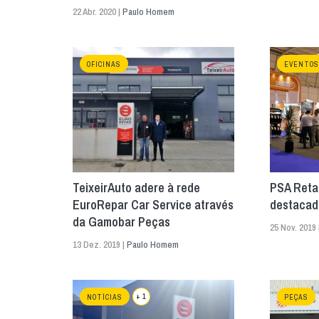
22 Abr. 2020 |
Paulo Homem
OFICINAS
EVENTOS
TeixeirAuto adere à rede
PSA Reta
EuroRepar Car Service através
destacad
da Gamobar Peças
25 Nov. 2019 
13 Dez. 2019 |
Paulo Homem
+ 1
NOTÍCIAS
PEÇAS