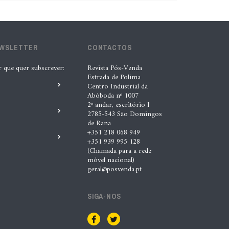
EWSLETTER
CONTACTOS
r que quer subscrever:
Revista Pós-Venda
Estrada de Polima
Centro Industrial da
Abóboda nº 1007
2º andar, escritório I
2785-543 São Domingos
de Rana
+351 218 068 949
+351 939 995 128
(Chamada para a rede
móvel nacional)
geral@posvenda.pt
SIGA-NOS