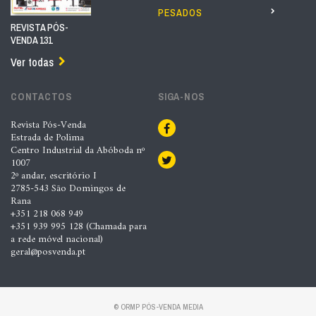
PESADOS
REVISTA PÓS-
VENDA 131
Ver todas
CONTACTOS
SIGA-NOS
Revista Pós-Venda
Estrada de Polima
Centro Industrial da Abóboda nº
1007
2º andar, escritório I
2785-543 São Domingos de
Rana
+351 218 068 949
+351 939 995 128 (Chamada para
a rede móvel nacional)
geral@posvenda.pt
© ORMP PÓS-VENDA MEDIA