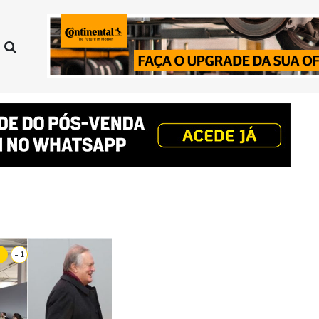
+ 1
S