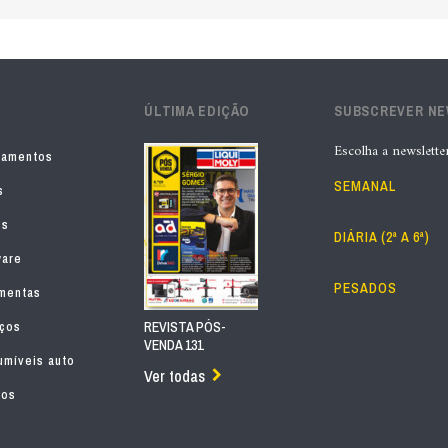
ÚLTIMA EDIÇÃO
SUBSCREVER N
Escolha a newslette
pamentos
SEMANAL
s
os
DIÁRIA (2ª A 6ª)
ware
PESADOS
mentas
iços
REVISTA PÓS-
VENDA 131
míveis auto
Ver todas
tos