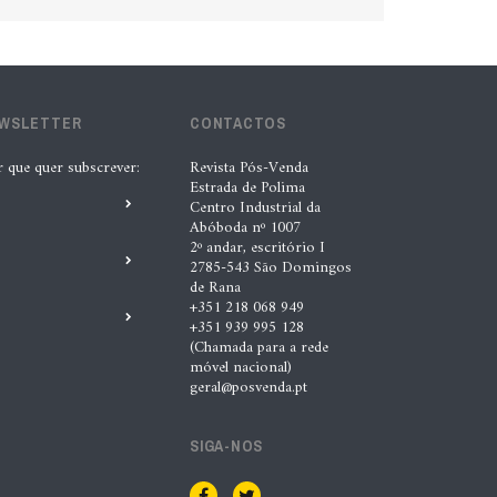
EWSLETTER
CONTACTOS
r que quer subscrever:
Revista Pós-Venda
Estrada de Polima
Centro Industrial da
Abóboda nº 1007
2º andar, escritório I
2785-543 São Domingos
de Rana
+351 218 068 949
+351 939 995 128
(Chamada para a rede
móvel nacional)
geral@posvenda.pt
SIGA-NOS