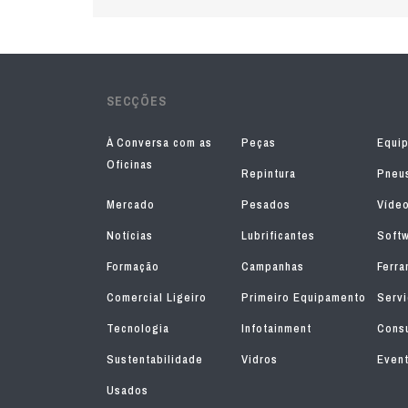
SECÇÕES
À Conversa com as
Peças
Equi
Oficinas
Repintura
Pneu
Mercado
Pesados
Víde
Notícias
Lubrificantes
Soft
Formação
Campanhas
Ferra
Comercial Ligeiro
Primeiro Equipamento
Serv
Tecnologia
Infotainment
Consu
Sustentabilidade
Vidros
Even
Usados