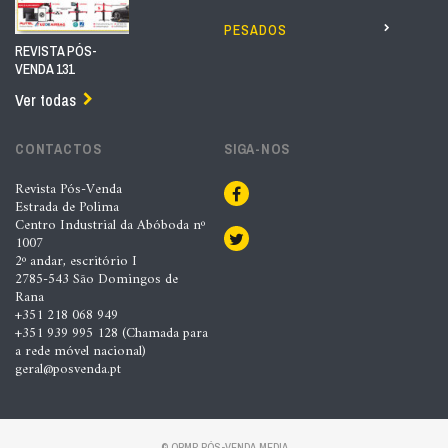
PESADOS
REVISTA PÓS-
VENDA 131
Ver todas
CONTACTOS
SIGA-NOS
Revista Pós-Venda
Estrada de Polima
Centro Industrial da Abóboda nº
1007
2º andar, escritório I
2785-543 São Domingos de
Rana
+351 218 068 949
+351 939 995 128 (Chamada para
a rede móvel nacional)
geral@posvenda.pt
© ORMP PÓS-VENDA MEDIA