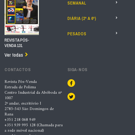
SEMANAL
DIÁRIA (2ª A 6ª)
PESADOS
REVISTA PÓS-
VENDA 131
Ver todas
CONTACTOS
SIGA-NOS
Revista Pós-Venda
Estrada de Polima
Centro Industrial da Abóboda nº
1007
2º andar, escritório I
2785-543 São Domingos de
Rana
+351 218 068 949
+351 939 995 128 (Chamada para
a rede móvel nacional)