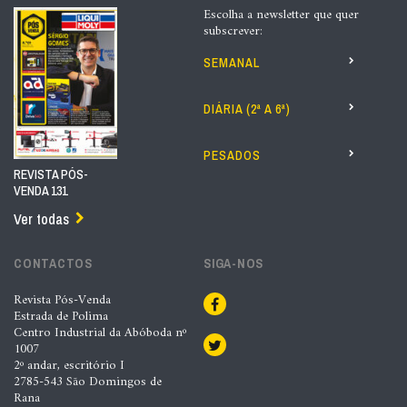
Escolha a newsletter que quer
subscrever:
SEMANAL
DIÁRIA (2ª A 6ª)
PESADOS
REVISTA PÓS-
VENDA 131
Ver todas
CONTACTOS
SIGA-NOS
Revista Pós-Venda
Estrada de Polima
Centro Industrial da Abóboda nº
1007
2º andar, escritório I
2785-543 São Domingos de
Rana