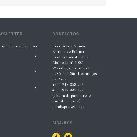
EWSLETTER
CONTACTOS
r que quer subscrever:
Revista Pós-Venda
Estrada de Polima
Centro Industrial da
Abóboda nº 1007
2º andar, escritório I
2785-543 São Domingos
de Rana
+351 218 068 949
+351 939 995 128
(Chamada para a rede
móvel nacional)
geral@posvenda.pt
SIGA-NOS