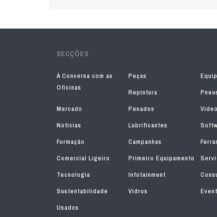
SECÇÕES
À Conversa com as
Peças
Equi
Oficinas
Repintura
Pneu
Mercado
Pesados
Víde
Notícias
Lubrificantes
Soft
Formação
Campanhas
Ferra
Comercial Ligeiro
Primeiro Equipamento
Serv
Tecnologia
Infotainment
Consu
Sustentabilidade
Vidros
Even
Usados