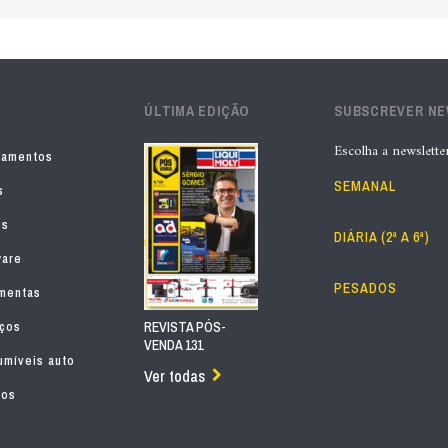
ÚLTIMA EDIÇÃO
SUBSCREVER N
Escolha a newslette
pamentos
SEMANAL
s
os
DIÁRIA (2ª A 6ª)
ware
PESADOS
mentas
iços
REVISTA PÓS-
VENDA 131
míveis auto
Ver todas
tos