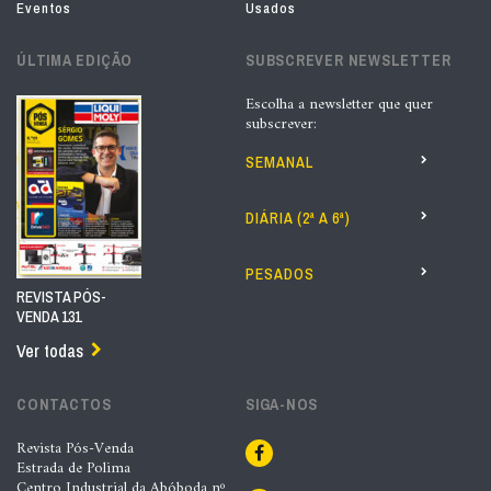
Eventos
Usados
ÚLTIMA EDIÇÃO
SUBSCREVER NEWSLETTER
Escolha a newsletter que quer
subscrever:
SEMANAL
DIÁRIA (2ª A 6ª)
PESADOS
REVISTA PÓS-
VENDA 131
Ver todas
CONTACTOS
SIGA-NOS
Revista Pós-Venda
Estrada de Polima
Centro Industrial da Abóboda nº