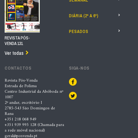
SEMANAL
DIÁRIA (2ª A 6ª)
PESADOS
REVISTA PÓS-
VENDA 131
Ver todas
CONTACTOS
SIGA-NOS
Revista Pós-Venda
Estrada de Polima
Centro Industrial da Abóboda nº
1007
2º andar, escritório I
2785-543 São Domingos de
Rana
+351 218 068 949
+351 939 995 128 (Chamada para
a rede móvel nacional)
geral@posvenda.pt