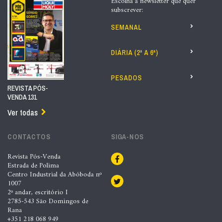
Escolha a newsletter que quer
subscrever:
SEMANAL
DIÁRIA (2ª A 6ª)
PESADOS
REVISTA PÓS-
VENDA 131
Ver todas
CONTACTOS
SIGA-NOS
Revista Pós-Venda
Estrada de Polima
Centro Industrial da Abóboda nº
1007
2º andar, escritório I
2785-543 São Domingos de
Rana
+351 218 068 949