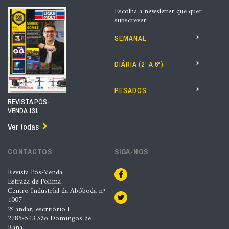
Escolha a newsletter que quer
subscrever:
SEMANAL
DIÁRIA (2ª A 6ª)
PESADOS
REVISTA PÓS-
VENDA 131
Ver todas
CONTACTOS
SIGA-NOS
Revista Pós-Venda
Estrada de Polima
Centro Industrial da Abóboda nº
1007
2º andar, escritório I
2785-543 São Domingos de
Rana