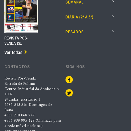
SEMANAL
DIÁRIA (2ª A 6ª)
PESADOS
REVISTA PÓS-
VENDA 131
Ver todas
CONTACTOS
SIGA-NOS
Revista Pós-Venda
Estrada de Polima
Centro Industrial da Abóboda nº
1007
2º andar, escritório I
2785-543 São Domingos de
Rana
+351 218 068 949
+351 939 995 128 (Chamada para
a rede móvel nacional)