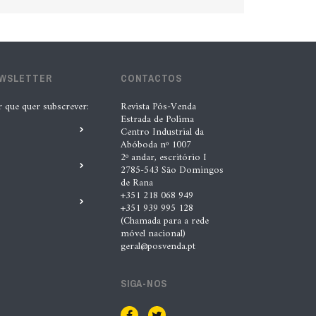
EWSLETTER
CONTACTOS
r que quer subscrever:
Revista Pós-Venda
Estrada de Polima
Centro Industrial da
Abóboda nº 1007
2º andar, escritório I
2785-543 São Domingos
de Rana
+351 218 068 949
+351 939 995 128
(Chamada para a rede
móvel nacional)
geral@posvenda.pt
SIGA-NOS