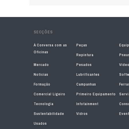
SECÇÕES
À Conversa com as
Peças
Equi
Oficinas
Repintura
Pneu
Mercado
Pesados
Víde
Notícias
Lubrificantes
Soft
Formação
Campanhas
Ferra
Comercial Ligeiro
Primeiro Equipamento
Serv
Tecnologia
Infotainment
Consu
Sustentabilidade
Vidros
Even
Usados