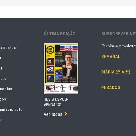
ÚLTIMA EDIÇÃO
SUBSCREVER N
Escolha a newslette
pamentos
SEMANAL
s
os
DIÁRIA (2ª A 6ª)
ware
PESADOS
mentas
iços
REVISTA PÓS-
VENDA 131
míveis auto
Ver todas
tos